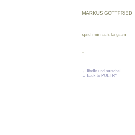
MARKUS GOTTFRIED
sprich mir nach: langsam
≡
←
libelle und muschel
← back to POETRY